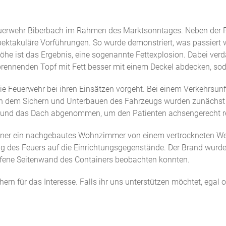
euerwehr Biberbach im Rahmen des Marktsonntages. Neben der Fa
spektakuläre Vorführungen. So wurde demonstriert, was passiert
öhe ist das Ergebnis, eine sogenannte Fettexplosion. Dabei ver
 brennenden Topf mit Fett besser mit einem Deckel abdecken, so
e Feuerwehr bei ihren Einsätzen vorgeht. Bei einem Verkehrsunf
ch dem Sichern und Unterbauen des Fahrzeugs wurden zunächst 
e und das Dach abgenommen, um den Patienten achsengerecht r
ainer ein nachgebautes Wohnzimmer von einem vertrockneten W
ng des Feuers auf die Einrichtungsgegenstände. Der Brand wurde
ffene Seitenwand des Containers beobachten konnten.
n für das Interesse. Falls ihr uns unterstützen möchtet, egal ob