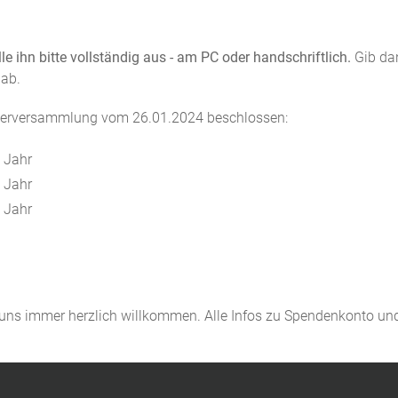
lle ihn bitte vollständig aus - am PC oder handschriftlich.
Gib da
 ab.
ederversammlung vom 26.01.2024 beschlossen:
/ Jahr
/ Jahr
/ Jahr
 uns immer herzlich willkommen. Alle Infos zu Spendenkonto 