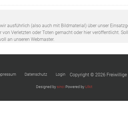
n wir ausführlich (also auch mit Bildmaterial) über unser Einsa
 von Verletzten oder Toten gemacht oder hier veröffentlicht. Sol
svoll an unseren Webmaster.
mpressum
Datenschutz
Login
Copyright © 2026 Freiwillige
Designed by
sinci
Powered by
Ulkit