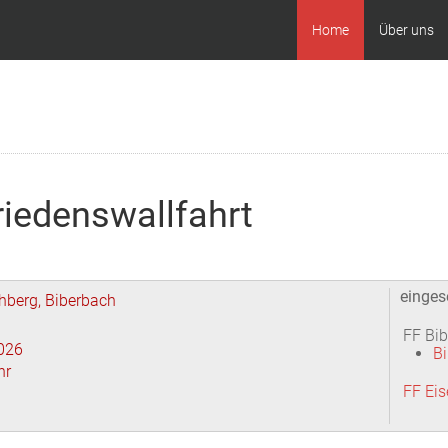
Home
Über uns
iedenswallfahrt
einges
hberg, Biberbach
FF Bi
026
B
hr
FF Ei