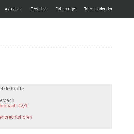
Aktuelles
Einsätze
Fahrzeuge
Terminkalender
etzte Kräfte
berbach
iberbach 42/1
senbrechtshofen