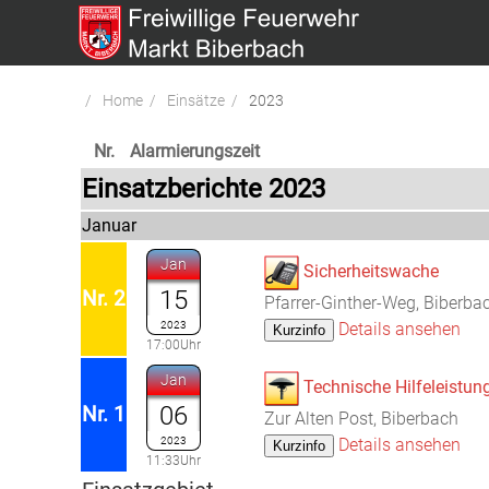
Home
Einsätze
2023
Nr.
Alarmierungszeit
Einsatzberichte 2023
Januar
Jan
Sicherheitswache
15
Nr. 2
Pfarrer-Ginther-Weg, Biberba
2023
Details ansehen
17:00Uhr
Jan
Technische Hilfeleistun
06
Nr. 1
Zur Alten Post, Biberbach
2023
Details ansehen
11:33Uhr