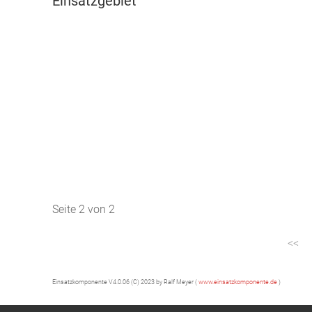
Einsatzgebiet
Seite 2 von 2
Einsatzkomponente V4.0.06 (C) 2023 by Ralf Meyer (
www.einsatzkomponente.de
)