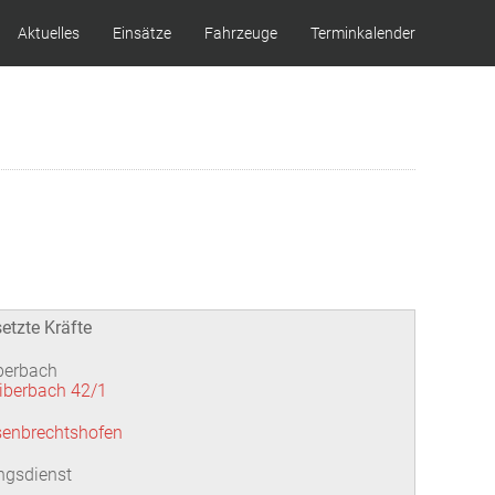
Aktuelles
Einsätze
Fahrzeuge
Terminkalender
etzte Kräfte
berbach
iberbach 42/1
senbrechtshofen
ngsdienst