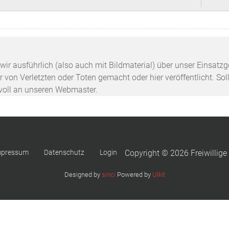
n wir ausführlich (also auch mit Bildmaterial) über unser Einsa
 von Verletzten oder Toten gemacht oder hier veröffentlicht. Sol
svoll an unseren Webmaster.
mpressum
Datenschutz
Login
Copyright © 2026 Freiwillige
Designed by
sinci
Powered by
Ulkit