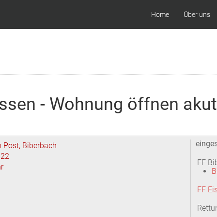
Home
Über uns
ssen - Wohnung öffnen akut
einges
n Post, Biberbach
022
FF Bi
r
B
FF Ei
Rettu