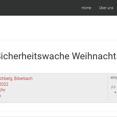
Home
Über uns
Sicherheitswache Weihnach
ein
chberg, Biberbach
2022
FF
Uhr
n