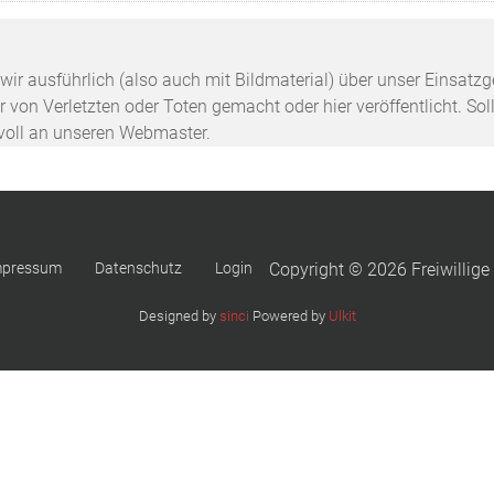
n wir ausführlich (also auch mit Bildmaterial) über unser Einsa
 von Verletzten oder Toten gemacht oder hier veröffentlicht. Sol
svoll an unseren Webmaster.
mpressum
Datenschutz
Login
Copyright © 2026 Freiwillige
Designed by
sinci
Powered by
Ulkit