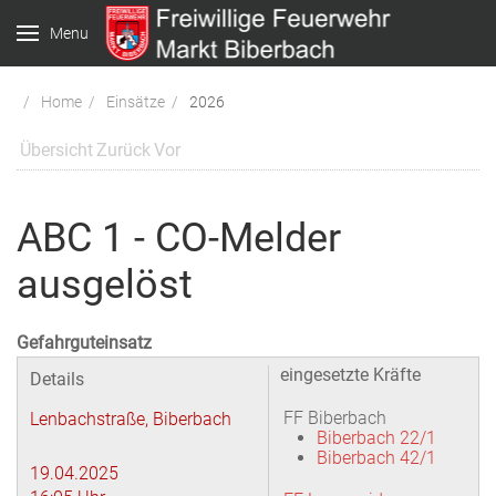
Menu
Home
Einsätze
2026
Übersicht
Zurück
Vor
ABC 1 - CO-Melder
ausgelöst
Gefahrguteinsatz
eingesetzte Kräfte
Details
FF Biberbach
Lenbachstraße, Biberbach
Biberbach 22/1
Biberbach 42/1
19.04.2025