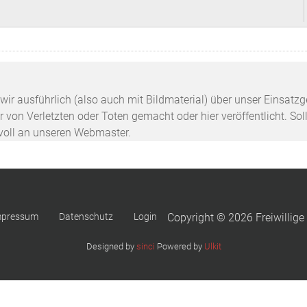
n wir ausführlich (also auch mit Bildmaterial) über unser Einsa
 von Verletzten oder Toten gemacht oder hier veröffentlicht. Sol
svoll an unseren Webmaster.
mpressum
Datenschutz
Login
Copyright © 2026 Freiwillige
Designed by
sinci
Powered by
Ulkit