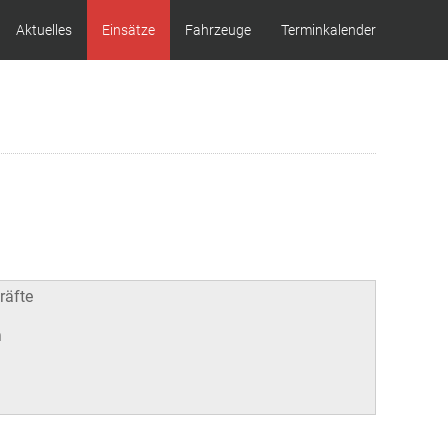
Aktuelles
Einsätze
Fahrzeuge
Terminkalender
räfte
h
n