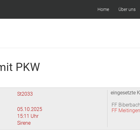
Home
Über uns
 mit PKW
eingesetzte K
St2033
FF Biberbac
05.10.2025
FF Meitinge
15:11 Uhr
Sirene