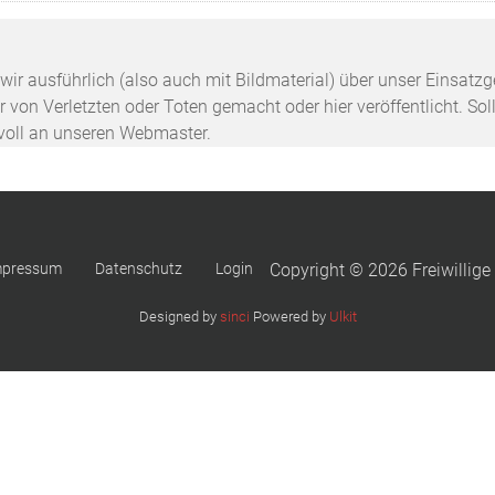
n wir ausführlich (also auch mit Bildmaterial) über unser Einsa
 von Verletzten oder Toten gemacht oder hier veröffentlicht. Sol
svoll an unseren Webmaster.
mpressum
Datenschutz
Login
Copyright © 2026 Freiwillige
Designed by
sinci
Powered by
Ulkit