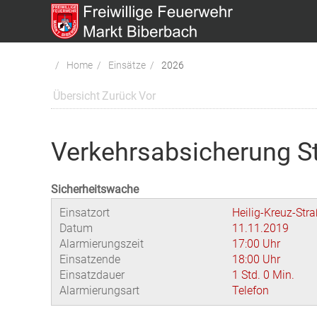
Home
Einsätze
2026
Übersicht
Zurück
Vor
Verkehrsabsicherung S
Sicherheitswache
Einsatzort
Heilig-Kreuz-Str
Datum
11.11.2019
Alarmierungszeit
17:00 Uhr
Einsatzende
18:00 Uhr
Einsatzdauer
1 Std. 0 Min.
Alarmierungsart
Telefon