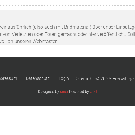
n wir ausführlich (also auch mit Bildmaterial) über unser Einsa
 von Verletzten oder Toten gemacht oder hier veröffentlicht. Sol
svoll an unseren Webmaster.
mpressum
Datenschutz
Login
Copyright © 2026 Freiwillige
Designed by
sinci
Powered by
Ulkit