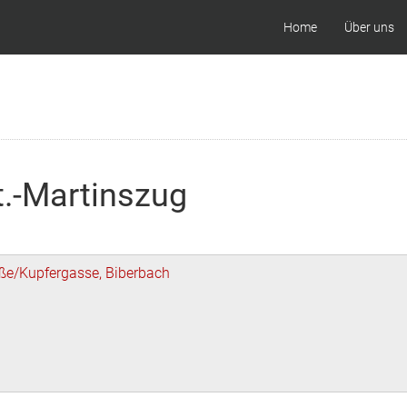
Home
Über uns
t.-Martinszug
aße/Kupfergasse, Biberbach