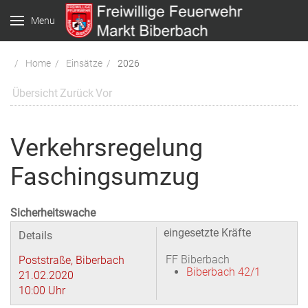
Menu
Home
Einsätze
2026
Übersicht
Zurück
Vor
Verkehrsregelung
Faschingsumzug
Sicherheitswache
eingesetzte Kräfte
Details
FF Biberbach
Poststraße, Biberbach
Biberbach 42/1
21.02.2020
10:00 Uhr