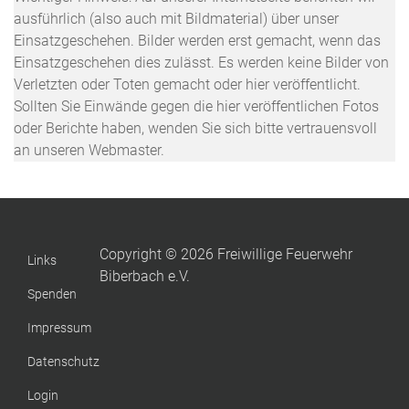
ausführlich (also auch mit Bildmaterial) über unser
Einsatzgeschehen. Bilder werden erst gemacht, wenn das
Einsatzgeschehen dies zulässt. Es werden keine Bilder von
Verletzten oder Toten gemacht oder hier veröffentlicht.
Sollten Sie Einwände gegen die hier veröffentlichen Fotos
oder Berichte haben, wenden Sie sich bitte vertrauensvoll
an unseren Webmaster.
Copyright © 2026 Freiwillige Feuerwehr
Links
Biberbach e.V.
Spenden
Impressum
Datenschutz
Login