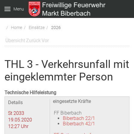
Menu
Home
Einsätze
2026
Übersicht
Zurück
Vor
THL 3 - Verkehrsunfall mit
eingeklemmter Person
Technische Hilfeleistung
eingesetzte Kräfte
Details
FF Biberbach
St 2033
Biberbach 22/1
19.05.2020
Biberbach 42/1
12:27 Uhr