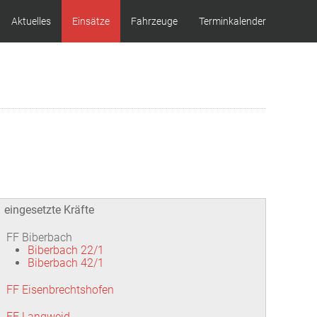
Aktuelles
Einsätze
Fahrzeuge
Terminkalender
eingesetzte Kräfte
FF Biberbach
Biberbach 22/1
Biberbach 42/1
FF Eisenbrechtshofen
FF Langweid