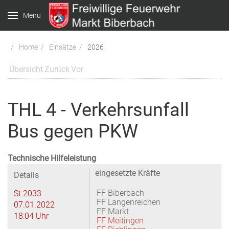
Menu
Home
Einsätze
2026
Übersicht
Zurück
Vor
THL 4 - Verkehrsunfall
Bus gegen PKW
Technische Hilfeleistung
eingesetzte Kräfte
Details
FF Biberbach
St 2033
FF Langenreichen
07.01.2022
FF Markt
18:04 Uhr
FF Meitingen