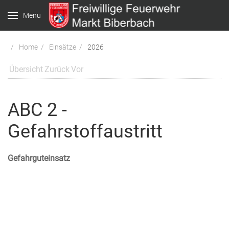
Menu
Home
Einsätze
2026
Übersicht
Zurück
Vor
ABC 2 -
Gefahrstoffaustritt
Gefahrguteinsatz