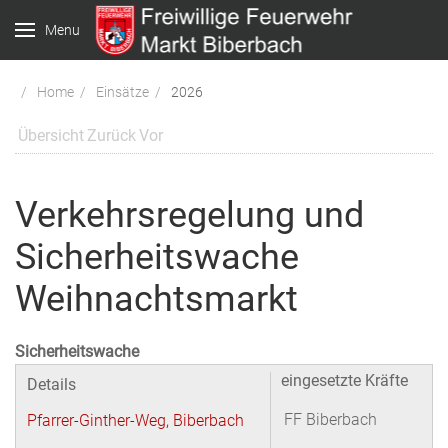
Menu
Home
Einsätze
2026
Übersicht
Zurück
Vor
Verkehrsregelung und
Sicherheitswache
Weihnachtsmarkt
Sicherheitswache
eingesetzte Kräfte
Details
FF Biberbach
Pfarrer-Ginther-Weg, Biberbach