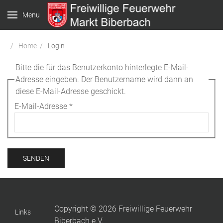
Menu
Home
Login
Bitte die für das Benutzerkonto hinterlegte E-Mail-
Adresse eingeben. Der Benutzername wird dann an
diese E-Mail-Adresse geschickt.
E-Mail-Adresse
*
SENDEN
Copyright © 2026 Freiwillige Feuerwehr
Links
Biberbach e.V.