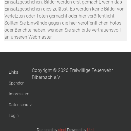
Einsatzgeschehen. Bilder werden erst gemacht, wenn das
Einsatzgeschehen dies zulässt. Es werden keine Bilder von
Verletzten oder Toten gemacht oder hier veröffentlicht.
Sollten Sie Einwände gegen die hier veröffentlichen Fotos
oder Berichte haben, wenden Sie sich bitte vertrauensvoll
an unseren Webmaster.
Copyright © 2026 Freiwillige Feuerwehr
Links
Biberbach e.V.
Spenden
Impressum
Datenschutz
Login
Designed by
sinci
Powered by
Ulkit