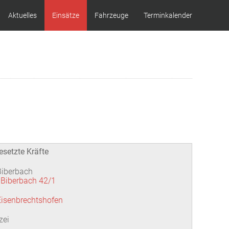
Aktuelles
Einsätze
Fahrzeuge
Terminkalender
esetzte Kräfte
Biberbach
Biberbach 42/1
Eisenbrechtshofen
zei