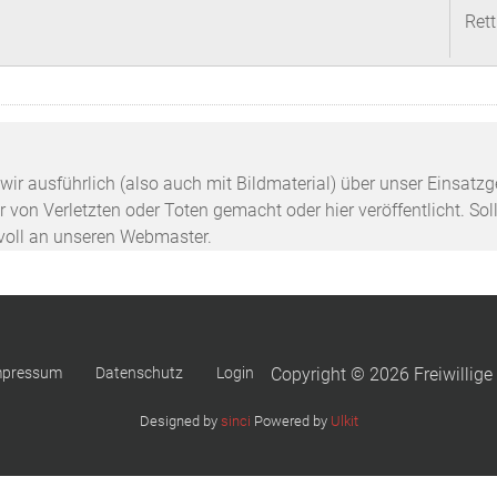
Ret
n wir ausführlich (also auch mit Bildmaterial) über unser Einsa
 von Verletzten oder Toten gemacht oder hier veröffentlicht. Sol
svoll an unseren Webmaster.
mpressum
Datenschutz
Login
Copyright © 2026 Freiwillige
Designed by
sinci
Powered by
Ulkit