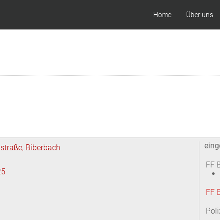
Home
Über uns
eing
nstraße, Biberbach
FF 
25
FF 
Poli