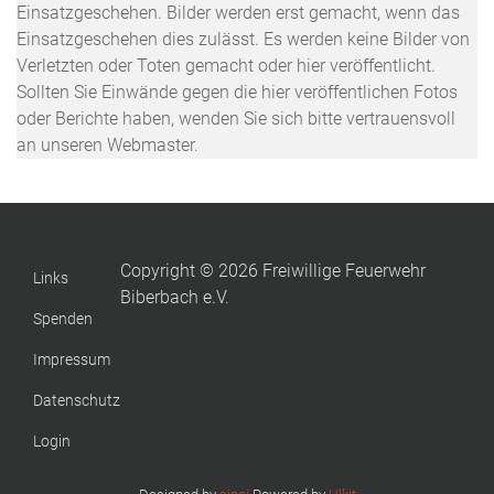
Einsatzgeschehen. Bilder werden erst gemacht, wenn das
Einsatzgeschehen dies zulässt. Es werden keine Bilder von
Verletzten oder Toten gemacht oder hier veröffentlicht.
Sollten Sie Einwände gegen die hier veröffentlichen Fotos
oder Berichte haben, wenden Sie sich bitte vertrauensvoll
an unseren Webmaster.
Copyright © 2026 Freiwillige Feuerwehr
Links
Biberbach e.V.
Spenden
Impressum
Datenschutz
Login