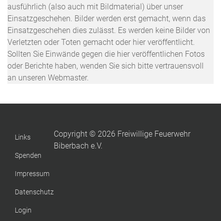
ausführlich (also auch mit Bildmaterial) über unser
Einsatzgeschehen. Bilder werden erst gemacht, wenn das
Einsatzgeschehen dies zulässt. Es werden keine Bilder von
Verletzten oder Toten gemacht oder hier veröffentlicht.
Sollten Sie Einwände gegen die hier veröffentlichen Fotos
oder Berichte haben, wenden Sie sich bitte vertrauensvoll
an unseren Webmaster.
Copyright © 2026 Freiwillige Feuerwehr
Links
Biberbach e.V.
Spenden
Impressum
Datenschutz
Login