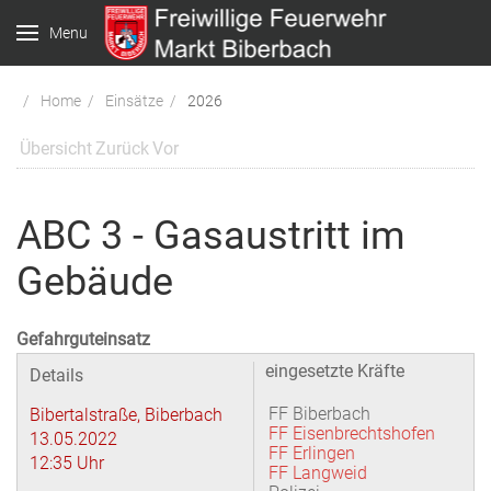
Menu
Home
Einsätze
2026
Übersicht
Zurück
Vor
ABC 3 - Gasaustritt im
Gebäude
Gefahrguteinsatz
eingesetzte Kräfte
Details
FF Biberbach
Bibertalstraße, Biberbach
FF Eisenbrechtshofen
13.05.2022
FF Erlingen
12:35 Uhr
FF Langweid