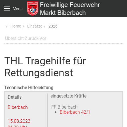
Menu
Home
Einsätze
2026
Übersicht
Zurück
Vor
THL Tragehilfe für
Rettungsdienst
Technische Hilfeleistung
eingesetzte Kräfte
Details
FF Biberbach
Biberbach
Biberbach 42/1
15.08.2023