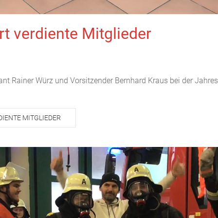
t verdiente Mitglieder
nt Rainer Würz und Vorsitzender Bernhard Kraus bei der Jahre
IENTE MITGLIEDER