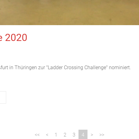
e 2020
urt in Thüringen zur "Ladder Crossing Challenge" nominiert.
1
2
3
4